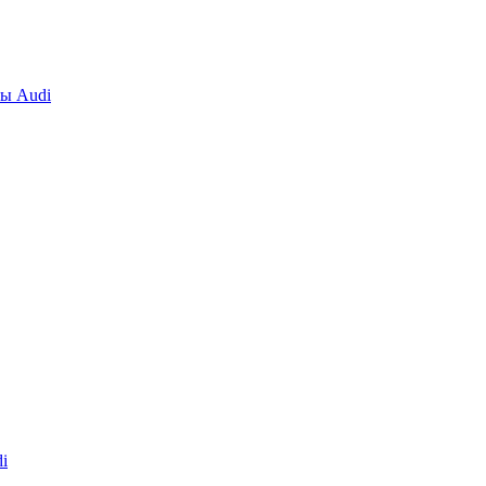
ты Audi
i