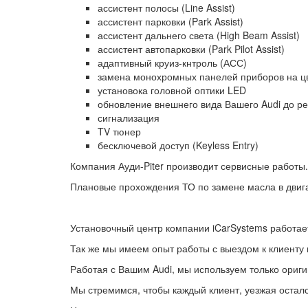
ассистент полосы (Line Assist)
ассистент парковки (Park Assist)
ассистент дальнего света (High Beam Assist)
ассистент автопарковки (Park Pilot Assist)
адаптивный круиз-кнтроль (АСС)
замена монохромных панелей приборов на ц
установока головной оптики LED
обновление внешнего вида Вашего Audi до рес
сигнализация
TV тюнер
бесключевой доступ (Keyless Entry)
Компания Ауди-Piter производит сервисные работы.
Плановые прохождения ТО по замене масла в двига
Установочный центр компании iCarSystems работает
Так же мы имеем опыт работы с выездом к клиенту 
Работая с Вашим Audi, мы используем только ориг
Мы стремимся, чтобы каждый клиент, уезжая остал